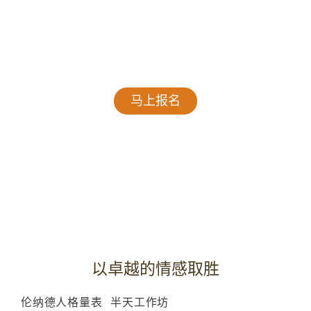
By Ng Zhi Kuan
临床催眠治疗师
获得许可的 LEONARD 人格量表培训师
马上报名
以卓越的情感取胜
伦纳德人格量表
半天工作坊